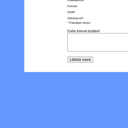
Paikkakunta*
Puhelin
GSM*
Sähköposti*
* Pakolliset tiedot
Esille tulevat tuotteet: