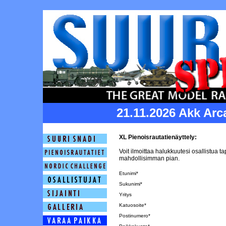
21.11.2026 Akk Arc
XL Pienoisrautatienäyttely:
Voit ilmoittaa halukkuutesi osallistua
mahdollisimman pian.
Etunimi*
Sukunimi*
Yritys
Katuosoite*
Postinumero*